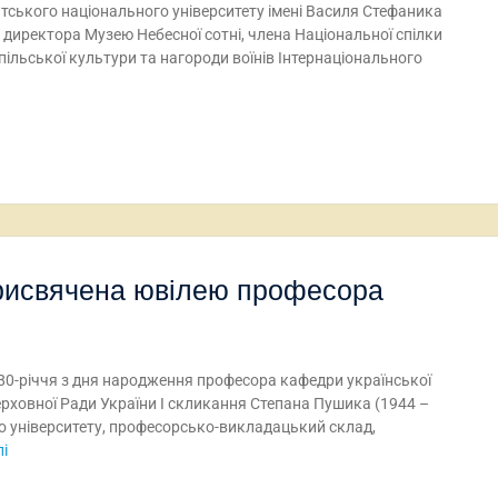
атського національного університету імені Василя Стефаника
директора Музею Небесної сотні, члена Національної спілки
ільської культури та нагороди воїнів Інтернаціонального
присвячена ювілею професора
 80-річчя з дня народження професора кафедри української
ерховної Ради України І скликання Степана Пушика (1944 –
во університету, професорсько-викладацький склад,
і