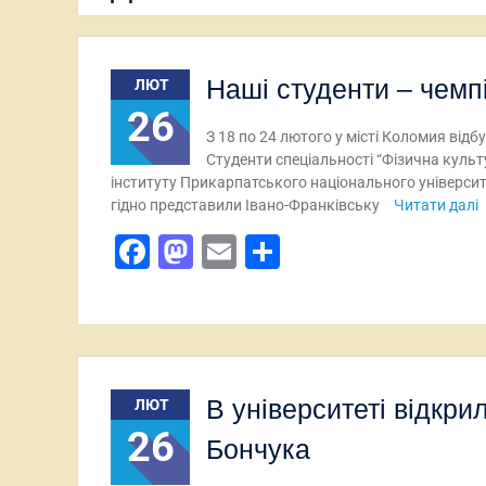
Наші студенти – чемпі
ЛЮТ
26
З 18 по 24 лютого у місті Коломия відб
Студенти спеціальності “Фізична куль
інституту Прикарпатського національного університ
гідно представили Івано-Франківську
Читати далі
Facebook
Mastodon
Email
Поділитися
В університеті відкр
ЛЮТ
26
Бончука