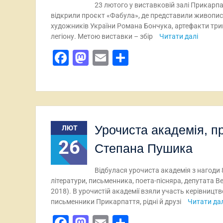
23 лютого у виставковій залі Прикарп
відкрили проєкт «Фабула», де представили живопис 
художників України Романа Бончука, артефакти трип
легіону. Метою виставки – збір
Читати далі
Facebook
Mastodon
Email
Поділитися
Урочиста академія, 
ЛЮТ
26
Степана Пушика
Відбулася урочиста академія з нагоди
літератури, письменника, поета-пісняра, депутата В
2018). В урочистій академії взяли участь керівницт
письменники Прикарпаття, рідні й друзі
Читати дал