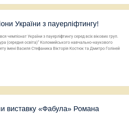
они України з пауерліфтингу!
увся чемпіонат України з пауерліфтингу серед всіх вікових груп.
тура (середня освіта)” Коломийського навчально-наукового
ету імені Василя Стефаника Вікторія Костюк та Дмитро Голіней
или виставку «Фабула» Романа