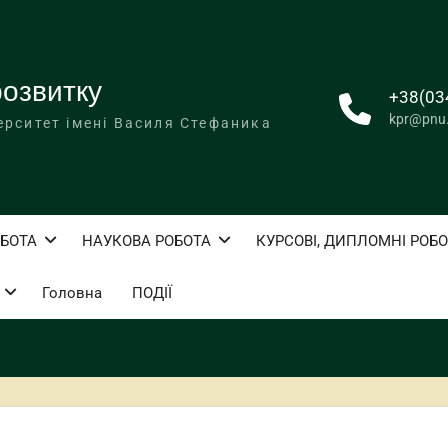
розвитку
+38(03
kpr@pnu
ерситет імені Василя Стефаника
БОТА
НАУКОВА РОБОТА
КУРСОВІ, ДИПЛОМНІ РОБ
Головна
ПОДІЇ