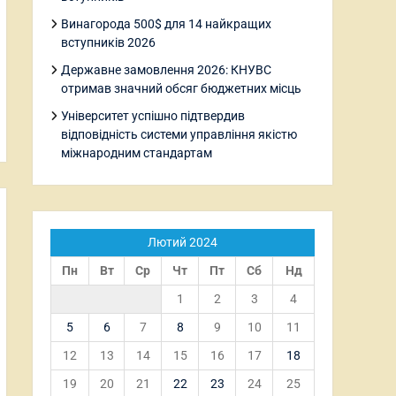
Винагорода 500$ для 14 найкращих
вступників 2026
Державне замовлення 2026: КНУВС
отримав значний обсяг бюджетних місць
Університет успішно підтвердив
відповідність системи управління якістю
міжнародним стандартам
Лютий 2024
Пн
Вт
Ср
Чт
Пт
Сб
Нд
1
2
3
4
5
6
7
8
9
10
11
12
13
14
15
16
17
18
19
20
21
22
23
24
25