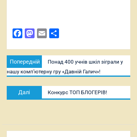
Facebook
Mastodon
Email
Поділитися
Навігація
Попередній
Попередній
Понад 400 учнів шкіл зіграли у
записів
запис:
нашу компʼютерну гру «Давній Галич»!
Наступний
Далі
Конкурс ТОП БЛОГЕРІВ!
запис: