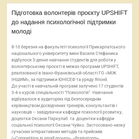
Підготовка волонтерів проєкту UPSHIFT
до надання психологічної підтримки
молоді
8-10 березня на факультеті психології Прикарпатського
національного університету імені Василя Стефаника
відбулося 3-денне навчання студентів для роботи у
волонтерському проєкті в межах програми UPSHIFT,
реалізованої в Івано-Франківській області ГО «МІЖ
ІНШИМ», за підтримки ЮНІСЕФ та уряду Японії.
До участі в навчальній програмі залучено 17 студентів
3-4-х курсів спеціальності “Психологія”. Навчання
відбувалося в аудиторіях під безпосереднім
керівництвом досвідчених тренерів, консультантів і
науковців – завідувачки кафедри психології розвитку,
доцентки Оксани Паркулаб та доцентки кафедри
соціальної психології Оксани Чуйко. Застосовано низку
сучасних інтерактивних методів та прийомів
(«Competition in small groups», «Brainstorm»,