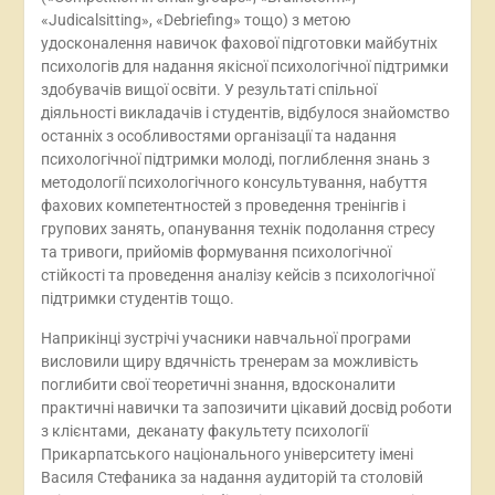
«Judicalsitting», «Debriefing» тощо) з метою
удосконалення навичок фахової підготовки майбутніх
психологів для надання якісної психологічної підтримки
здобувачів вищої освіти. У результаті спільної
діяльності викладачів і студентів, відбулося знайомство
останніх з особливостями організації та надання
психологічної підтримки молоді, поглиблення знань з
методології психологічного консультування, набуття
фахових компетентностей з проведення тренінгів і
групових занять, опанування технік подолання стресу
та тривоги, прийомів формування психологічної
стійкості та проведення аналізу кейсів з психологічної
підтримки студентів тощо.
Наприкінці зустрічі учасники навчальної програми
висловили щиру вдячність тренерам за можливість
поглибити свої теоретичні знання, вдосконалити
практичні навички та запозичити цікавий досвід роботи
з клієнтами, деканату факультету психології
Прикарпатського національного університету імені
Василя Стефаника за надання аудиторій та столовій