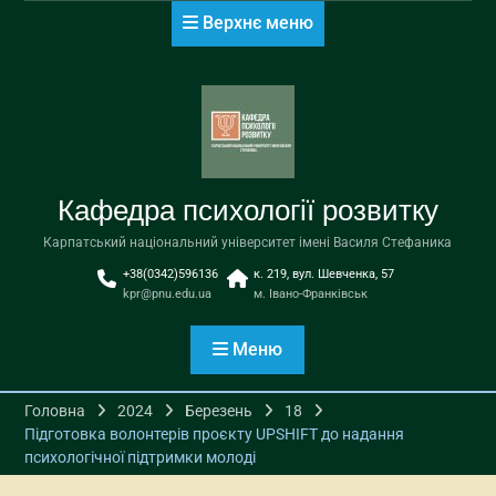
Перейти
Верхнє меню
до
вмісту
Кафедра психології розвитку
Карпатський національний університет імені Василя Стефаника
+38(0342)596136
к. 219, вул. Шевченка, 57
kpr@pnu.edu.ua
м. Івано-Франківськ
Меню
Головна
2024
Березень
18
Підготовка волонтерів проєкту UPSHIFT до надання
психологічної підтримки молоді