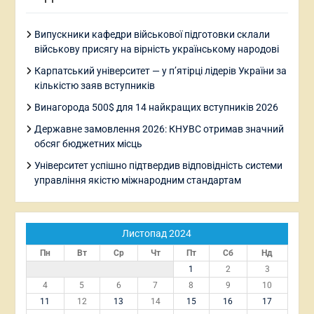
Випускники кафедри військової підготовки склали
військову присягу на вірність українському народові
Карпатський університет — у п’ятірці лідерів України за
кількістю заяв вступників
Винагорода 500$ для 14 найкращих вступників 2026
Державне замовлення 2026: КНУВС отримав значний
обсяг бюджетних місць
Університет успішно підтвердив відповідність системи
управління якістю міжнародним стандартам
Листопад 2024
Пн
Вт
Ср
Чт
Пт
Сб
Нд
1
2
3
4
5
6
7
8
9
10
11
12
13
14
15
16
17