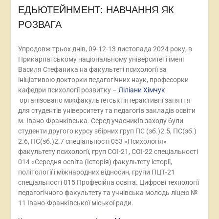
ЕДЬЮТЕЙНМЕНТ: НАВЧАННЯ ЯК
РОЗВАГА
Упродовж трьох днів, 09-12-13 листопада 2024 року, в
Прикарпатському національному університеті імені
Василя Стефаника на факультеті психології за
ініціативою докторки педагогічних наук, професорки
кафедри психології розвитку –
Ліліани Хімчук
організовано міжфакультетські інтерактивні заняття
для студентів університету та педагогів закладів освіти
м. Івано-Франківська. Серед учасників заходу були
студенти другого курсу збірних груп ПС (зб.)2.5, ПС(зб.)
2.6, ПС(зб.)2.7 спеціальності 053 «Психологія»
факультету психології, груп СОІ-21, СОІ-22 спеціальності
014 «Середня освіта (Історія) факультету історії,
політології і міжнародних відносин, групи ПЦТ-21
спеціальності 015 Професійна освіта. Цифрові технології
педагогічного факультету та учнівська молодь ліцею №
11 Івано-Франківської міської ради.