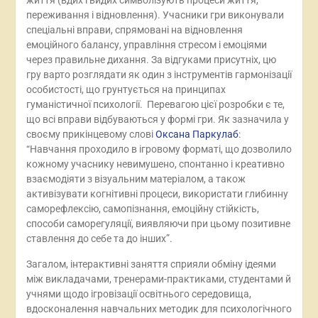
життя (вдих і видих символізують процеси життя,
переживання і відновлення). Учасники гри виконували
спеціальні вправи, спрямовані на відновлення
емоційного балансу, управління стресом і емоціями
через правильне дихання. За відгуками присутніх, цю
гру варто розглядати як один з інструментів гармонізації
особистості, що грунтується на принципах
гуманістичної психології. Перевагою цієї розробки є те,
що всі вправи відбуваються у формі гри. Як зазначила у
своєму прикінцевому слові
Оксана Паркулаб
:
“Навчання проходило в ігровому форматі, що дозволило
кожному учаснику невимушено, спонтанно і креативно
взаємодіяти з візуальним матеріалом, а також
активізувати когнітивні процеси, використати глибинну
саморефлексію, самопізнання, емоційну стійкість,
способи саморегуляції, виявляючи при цьому позитивне
ставлення до себе та до інших”.
Загалом, інтерактивні заняття сприяли обміну ідеями
між викладачами, тренерами-практиками, студентами й
учнями щодо ігровізації освітнього середовища,
вдосконалення навчальних методик для психологічного