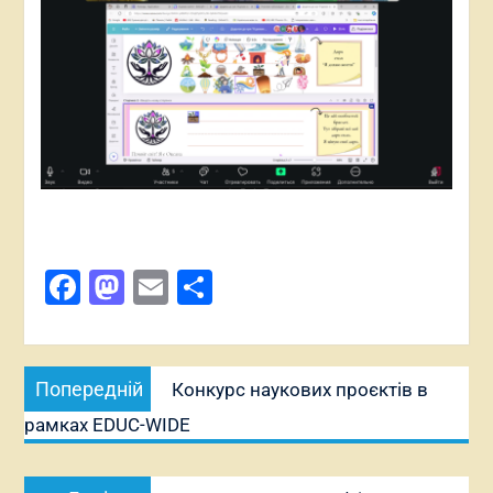
Facebook
Mastodon
Email
Поділитися
Навігація
Попередній
Попередній
Конкурс наукових проєктів в
записів
запис:
рамках EDUC-WIDE
Наступний