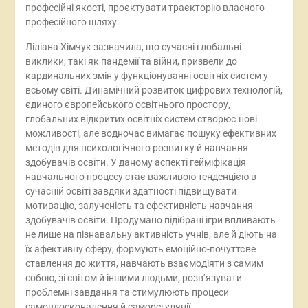
професійні якості, проєктувати траєкторію власного
професійного шляху.
Ліліана Хімчук зазначила, що сучасні глобальні
виклики, такі як пандемії та війни, призвели до
кардинальних змін у функціонуванні освітніх систем у
всьому світі. Динамічний розвиток цифрових технологій,
єдиного європейського освітнього простору,
глобальних відкритих освітніх систем створює нові
можливості, але водночас вимагає пошуку ефективних
методів для психологічного розвитку й навчання
здобувачів освіти. У даному аспекті гейміфікація
навчального процесу стає важливою тенденцією в
сучасній освіті завдяки здатності підвищувати
мотивацію, залученість та ефективність навчання
здобувачів освіти. Продумано підібрані ігри впливають
не лише на пізнавальну активність учнів, але й діють на
їх афективну сферу, формують емоційно-почуттєве
ставлення до життя, навчають взаємодіяти з самим
собою, зі світом й іншими людьми, розв’язувати
проблемні завдання та стимулюють процеси
самовдосконалення й саморегуляції.