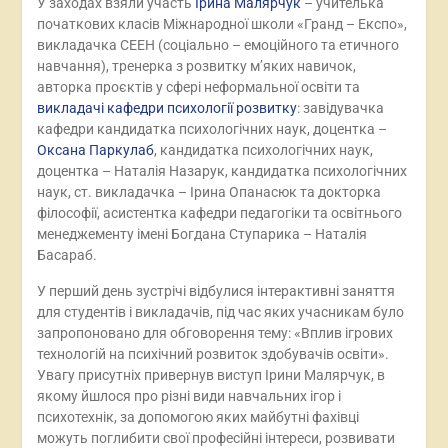
У заходах взяли участь
Ірина Малярчук
– учителька
початкових класів Міжнародної школи «Гранд – Експо»,
викладачка СЕЕН (соціально – емоційного та етичного
навчання), тренерка з розвитку мʼяких навичок,
авторка проєктів у сфері неформальної освіти та
викладачі кафедри психології розвитку
: завідувачка
кафедри кандидатка психологічних наук, доцентка –
Оксана Паркулаб
, кандидатка психологічних наук,
доцентка – Наталія Назарук, кандидатка психологічних
наук, ст. викладачка – Ірина Опанасюк та докторка
філософії, асистентка кафедри педагогіки та освітнього
менеджементу імені Богдана Ступарика – Наталія
Басараб.
У перший день зустрічі відбулися інтерактивні заняття
для студентів і викладачів, під час яких учасникам було
запропоновано для обговорення тему: «Вплив ігрових
технологій на психічний розвиток здобувачів освіти».
Увагу присутніх привернув виступ Ірини Малярчук, в
якому йшлося про різні види навчальних ігор і
психотехнік, за допомогою яких майбутні фахівці
можуть поглибити свої професійні інтереси, розвивати