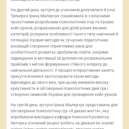
На другий день зустрічі до учасників долучилися й учні.
Тренерка Ірина Малярчук ознайомила їх з власними
проєктними розробками психологічних ігор та ігрових
кейс-уроків, розрахованих для дітей різних вікових
категорій, розкрила особливості такого типу навчання й
потенціал ігрових методів як сучасних педагогічних
інновацій створення сприятливих умов для
особистісного розвитку здобувачів освіти, зокрема
підвищення їх мотивації за допомогою розважальних
прийомів з метою формування стійкого інтересу до
навчальної діяльності. У процесі інтерактивних занять
присутні вчилися застосовувати ігрові методи
відповідно до свого віку, при цьому виявили високу
креативність в обговоренні психологічних ідей гри і
створенні символів України для проведення кейс-уроків.
На третій день зустрічі Ірина Малярчук представила для
обговорення психологічну гру «Я дихаю життя», яку
апробували викладачі кафедри психології розвитку.
Авторка основний акцент робить на диханні як основі