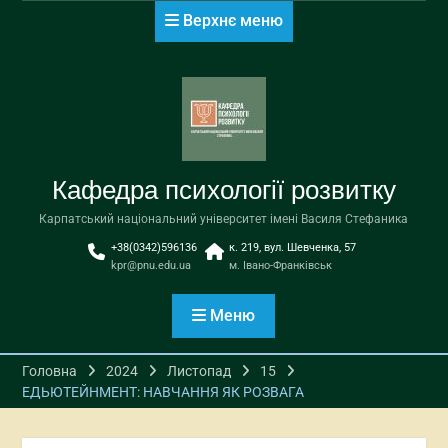
Перейти
Верхнє меню
до
вмісту
Кафедра психології розвитку
Карпатський національний університет імені Василя Стефаника
+38(0342)596136
к. 219, вул. Шевченка, 57
kpr@pnu.edu.ua
м. Івано-Франківськ
Меню
Головна
2024
Листопад
15
ЕДЬЮТЕЙНМЕНТ: НАВЧАННЯ ЯК РОЗВАГА