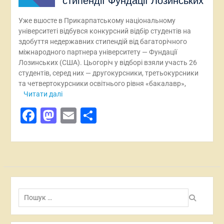
стипендії Фундації Лозинських
Уже вшосте в Прикарпатському національному
університеті відбувся конкурсний відбір студентів на
здобуття недержавних стипендій від багаторічного
міжнародного партнера університету — Фундації
Лозинських (США). Цьогоріч у відборі взяли участь 26
студентів, серед них — другокурсники, третьокурсники
та четвертокурсники освітнього рівня «бакалавр»,
Читати далі
Facebook
Mastodon
Email
Поділитися
Пошук: