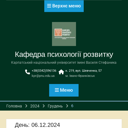
Перейти
Верхнє меню
до
вмісту
Кафедра психології розвитку
Карпатський національний університет імені Василя Стефаника
+38(0342)596136
к. 219, вул. Шевченка, 57
kpr@pnu.edu.ua
м. Івано-Франківськ
Меню
6
Головна
2024
Грудень
День:
06.12.2024