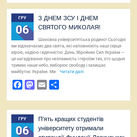
З ДНЕМ ЗСУ І ДНЕМ
ГРУ
06
СВЯТОГО МИКОЛАЯ!
Шановна університетська родино! Сьогодні
ми відзначаємо два свята, які наповнюють наші серця
вірою, надією і вдячністю. День Збройних Сил України —
це нагадування про незламність і героїзм тих, хто щодня
тримає наше небо, виборює свободу і захищає
майбутнє України. Ми
Читати далі
Facebook
Mastodon
Email
Поділитися
П’ять кращих студентів
ГРУ
06
університету отримали