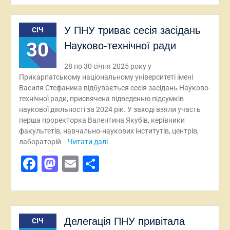
У ПНУ триває сесія засідань
СІЧ
30
Науково-технічної ради
28 по 30 січня 2025 року у
Прикарпатському національному університеті імені
Василя Стефаника відбувається сесія засідань Науково-
технічної ради, присвячена підведенню підсумків
наукової діяльності за 2024 рік. У заході взяли участь
перша проректорка Валентина Якубів, керівники
факультетів, навчально-наукових інститутів, центрів,
лабораторій
Читати далі
Facebook
Mastodon
Email
Поділитися
Делегація ПНУ привітала
СІЧ