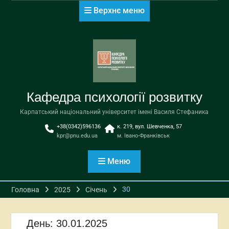
Перейти
Верхнє меню
до
вмісту
Кафедра психології розвитку
Карпатський національний університет імені Василя Стефаника
+38(0342)596136
к. 219, вул. Шевченка, 57
kpr@pnu.edu.ua
м. Івано-Франківськ
Меню
30
Головна
2025
Січень
День:
30.01.2025