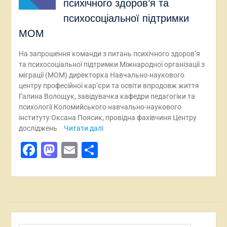
психічного здоров’я та
психосоціальної підтримки
МОМ
На запрошення команди з питань психічного здоров’я
та психосоціальної підтримки Міжнародної організації з
міграції (МОМ) директорка Навчально-наукового
центру професійної кар’єри та освіти впродовж життя
Галина Волощук, завідувачка кафедри педагогіки та
психології Коломийського навчально-наукового
інституту Оксана Поясик, провідна фахівчиня Центру
досліджень
Читати далі
Facebook
Mastodon
Email
Поділитися
Пошук: