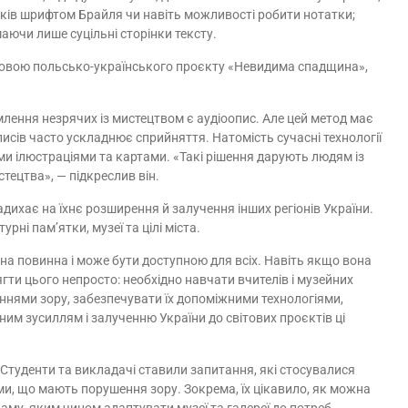
иків шрифтом Брайля чи навіть можливості робити нотатки;
маючи лише суцільні сторінки тексту.
основою польсько-українського проєкту «Невидима спадщина»,
ення незрячих із мистецтвом є аудіоопис. Але цей метод має
исів часто ускладнює сприйняття. Натомість сучасні технології
и ілюстраціями та картами. «Такі рішення дарують людям із
тецтва», — підкреслив він.
адихає на їхнє розширення й залучення інших регіонів України.
рні пам’ятки, музеї та цілі міста.
а повинна і може бути доступною для всіх. Навіть якщо вона
ягти цього непросто: необхідно навчати вчителів і музейних
шеннями зору, забезпечувати їх допоміжними технологіями,
ним зусиллям і залученню України до світових проєктів ці
 Студенти та викладачі ставили запитання, які стосувалися
и, що мають порушення зору. Зокрема, їх цікавило, як можна