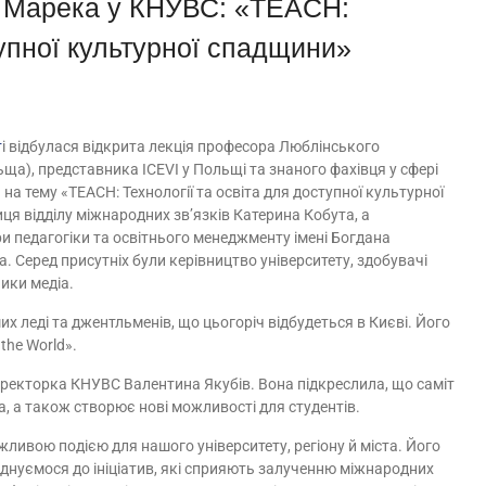
а Марека у КНУВС: «TEACH:
тупної культурної спадщини»
т
і відбулася відкрита лекція професора Люблінського
ьща), представника ICEVI у Польщі та знаного фахівця у сфері
на тему «TEACH: Технології та освіта для доступної культурної
я відділу міжнародних зв’язків Катерина Кобута, а
и педагогіки та освітнього менеджменту імені Богдана
 Серед присутніх були керівництво університету, здобувачі
ники медіа.
их леді та джентльменів, що цьогоріч відбудеться в Києві. Його
the World».
оректорка КНУВС Валентина Якубів. Вона підкреслила, що саміт
а, а також створює нові можливості для студентів.
жливою подією для нашого університету, регіону й міста. Його
єднуємося до ініціатив, які сприяють залученню міжнародних