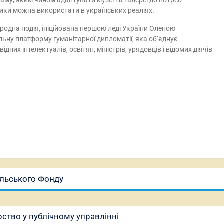
аму, яким чином адаптувати музеї та галереї до потреб
тики можна використати в українських реаліях.
родна подія, ініційована першою леді України Оленою
альну платформу гуманітарної дипломатії, яка об’єднує
дних інтелектуалів, освітян, міністрів, урядовців і відомих діячів
польського Фонду
ство у публічному управлінні