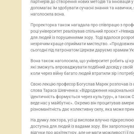
партнерів до створення нових методів та інновацій у
допомагає їм здобувати сучасні знання та навички,
наголосила вона.
Проректорка також нагадала про співпрацю з профе
році університет реалізував спільний проєкт «Нев
для людей із порушеннями зору. Тоді вдалося розроб
незрячим краще сприймати мистецтво. «Продовженням
сьогодні під патронатом Церкви даруємо храмам Ук
Вона також наголосила, що університет робить ці кр
які зможуть впроваджувати подібний досвід у своїй 
коли через війну багато людей втратили зір і потреб
Свою лекцію професор Богуслав Марек розпочав із ци
слова Тараса Шевченка: «Відродження національної 
ідентичність формується через культуру», а також 
веде нас у майбутнє». Окремо він процитував амер
різноманітність дає колективну силу, яка може при
На думку лектора, усі ці вислови влучно підкреслю
доступна для людей із вадами зору. Він запропонував
відгуки про архітектуру, але не мати можливості її п