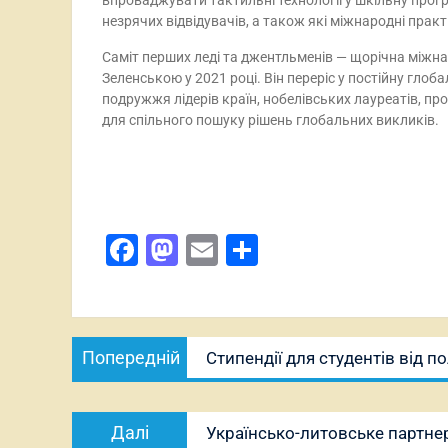
впроваджувати тактильні технології у шкільну прогр
незрячих відвідувачів, а також які міжнародні прак
Саміт перших леді та джентльменів — щорічна міжна
Зеленською у 2021 році. Він переріс у постійну глоб
подружжя лідерів країн, нобелівських лауреатів, прові
для спільного пошуку рішень глобальних викликів.
Facebook
Mastodon
Email
Поділитися
Навігація
Попередній
Попередній
Стипендії для студентів від 
записів
запис:
Наступний
Далі
Українсько-литовське партнер
запис: