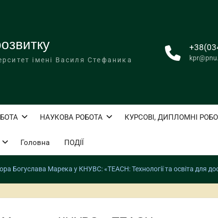
розвитку
+38(03
kpr@pnu
ерситет імені Василя Стефаника
БОТА
НАУКОВА РОБОТА
КУРСОВІ, ДИПЛОМНІ РОБ
Головна
ПОДІЇ
ора Богуслава Марека у КНУВС: «TEACH: Технології та освіта для д