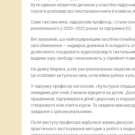
бути єдиною незрячою дитиною у класі без підручн
слухати розповіді про ілюстровані книги й комікси, 
Саме такі виклики, підкреслив професор, і стали 
реалізованого у 2020–2022 роках за підтримки ЄС.
Він зауважив, що найпоширенішим засобом ознайомл
свої обмеження — надмірна довжина й складність оп
дозволяють поєднувати аудіосупровід із тактильним
вадами зору свободу і незалежність у сприйнятті мис
На думку Марека, успіх уже реалізованих ініціатив н
Це особливо актуально нині, коли війна руйнує культу
У підсумку професор наголосив: «Культурна спадщин
невидима для очей, її можна відкрити на дотик. Дос
працівників, підтримувати дітей і дорослих із пору
створювати нові освітні курси. Та завдяки міжнарод
завдання є цілком реальними».
Після виступу професора відбулася жвава дискусія.
практичного застосування методик у роботі з людьм