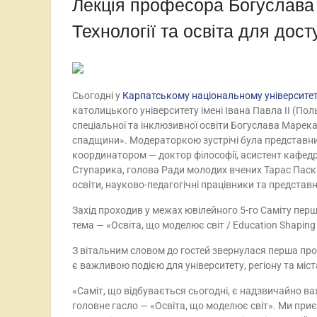
Лекція професора Богуслав
Технології та освіта для дос
Сьогодні у
Карпатському національному університе
католицького університету імені Івана Павла ІІ (Пол
спеціальної та інклюзивної освіти Богуслава Марека 
спадщини». Модераторкою зустрічі була представниц
координатором — доктор філософії, асистент кафедр
Ступарика, голова Ради молодих вчених Тарас Паска.
освіти, науково-педагогічні працівники та представ
Захід проходив у межах ювілейного 5-го Саміту перш
тема — «Освіта, що моделює світ / Education Shaping 
З вітальним словом до гостей звернулася перша пр
є важливою подією для університету, регіону та міст
«Саміт, що відбувається сьогодні, є надзвичайно ва
головне гасло — «Освіта, що моделює світ». Ми при