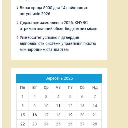
Винагорода 500$ для 14 найкращих
вступників 2026
Державне замовлення 2026: КНУВС
отримав значний обсяг бюджетних місць
Університет успішно підтвердив
відповідність системи управління якістю
міжнародним стандартам
Вересень 2025
Пн
Вт
Ср
Чт
Пт
Сб
Нд
1
2
3
4
5
6
7
8
9
10
11
12
13
14
15
16
17
18
19
20
21
22
23
24
25
26
27
28