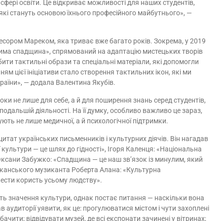
 сфері освіти. Це відкриває можливості для наших студентів,
 які стануть основою їхнього професійного майбутнього», —
сором Мареком, яка триває вже багато років. Зокрема, у 2019
идима спадщина», спрямований на адаптацію мистецьких творів
ити тактильні образи та спеціальні матеріали, які допомогли
 цієї ініціативи стало створення тактильних ікон, які ми
раїни», — додала Валентина Якубів.
оки не лише для себе, а й для поширення знань серед студентів,
подальшій діяльності. На її думку, особливо важливо це зараз,
ують не лише медичної, а й психологічної підтримки.
тат українських письменників і культурних діячів. Він нагадав
культури — це шлях до гідності», Ігоря Каленця: «Національна
Оксани Забужко: «Спадщина — це наш зв’язок із минулим, який
иканського музиканта Роберта Алана: «Культурна
нести користь усьому людству».
ють значення культури, однак постає питання — наскільки вона
 аудиторії уявити, як це: прогулюватися містом і чути захоплені
обачити; відвідувати музей, де всі експонати зачинені у вітринах;